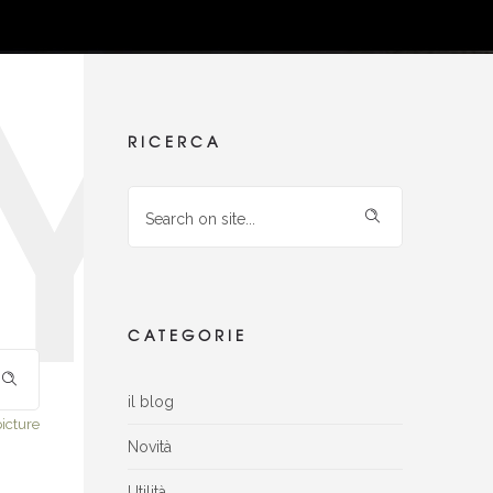
Y
RICERCA
CATEGORIE
il blog
icture
Novità
Utilità