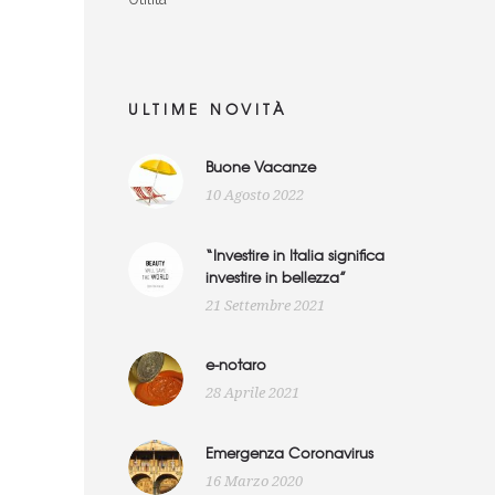
ULTIME NOVITÀ
Buone Vacanze
10 Agosto 2022
“Investire in Italia significa
investire in bellezza”
21 Settembre 2021
e-notaro
28 Aprile 2021
Emergenza Coronavirus
16 Marzo 2020