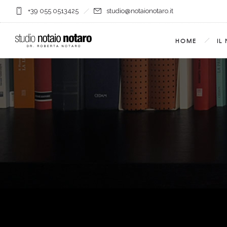
+39 055 0513425
studio@notaionotaro.it
HOME
IL