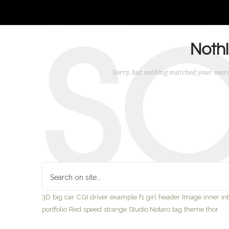
S
Noth
Sorry, but nothing matched your searc
3D
big
car
CGI
driver
example
f1
girl
header
Image
inner
in
portfolio
Red
speed
strange
Studio Notaro
tag
theme
thor