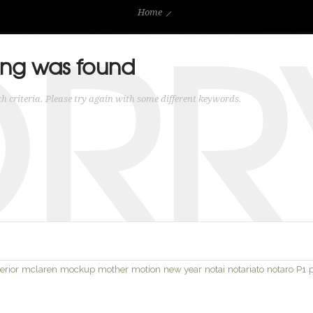
ORR
Home
ing was found
h criteria. Please try again with some different keywords.
terior
mclaren
mockup
mother
motion
new year
notai
notariato
notaro
P1
p