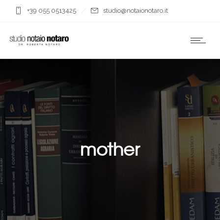
+39 055 0513425
studio@notaionotaro.it
mother