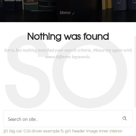
SO
Home
Nothing was found
Sorry, but nothing matched your search criteria. Please try again with
some different keywords.
3D
big
car
CGI
driver
example
f1
girl
header
Image
inner
interior