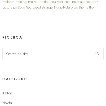
mclaren
mockup
mother
motion
new year
notai
notariato
notaro
P1
picture
portfolio
Red
speed
strange
Studio Notaro
tag
theme
thor
RICERCA
CATEGORIE
il blog
Novità