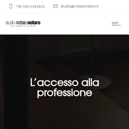
+39 055 0513425
studio@notaionotaro.it
L’accesso alla
professione