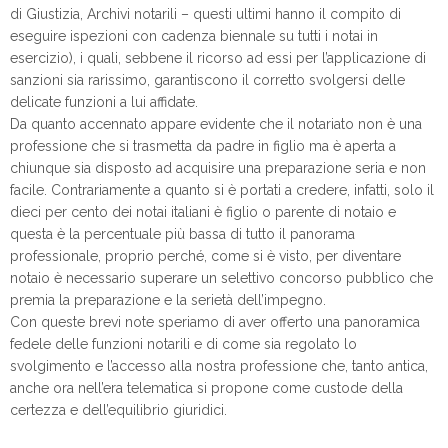
di Giustizia, Archivi notarili – questi ultimi hanno il compito di
eseguire ispezioni con cadenza biennale su tutti i notai in
esercizio), i quali, sebbene il ricorso ad essi per l’applicazione di
sanzioni sia rarissimo, garantiscono il corretto svolgersi delle
delicate funzioni a lui affidate.
Da quanto accennato appare evidente che il notariato non è una
professione che si trasmetta da padre in figlio ma è aperta a
chiunque sia disposto ad acquisire una preparazione seria e non
facile. Contrariamente a quanto si è portati a credere, infatti, solo il
dieci per cento dei notai italiani è figlio o parente di notaio e
questa è la percentuale più bassa di tutto il panorama
professionale, proprio perché, come si è visto, per diventare
notaio è necessario superare un selettivo concorso pubblico che
premia la preparazione e la serietà dell’impegno.
Con queste brevi note speriamo di aver offerto una panoramica
fedele delle funzioni notarili e di come sia regolato lo
svolgimento e l’accesso alla nostra professione che, tanto antica,
anche ora nell’era telematica si propone come custode della
certezza e dell’equilibrio giuridici.