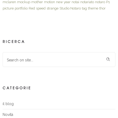
mclaren
mockup
mother
motion
new year
notai
notariato
notaro
P1
picture
portfolio
Red
speed
strange
Studio Notaro
tag
theme
thor
RICERCA
CATEGORIE
il blog
Novità