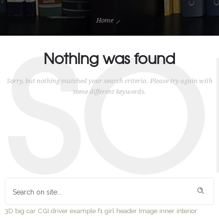
SO
Home
Nothing was found
Sorry, but nothing matched your search criteria. Please try again with
some different keywords.
3D
big
car
CGI
driver
example
f1
girl
header
Image
inner
interior