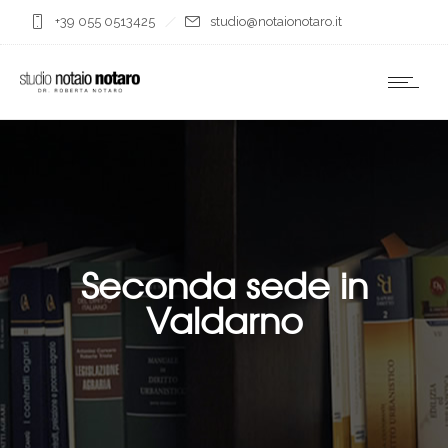
+39 055 0513425
studio@notaionotaro.it
Seconda sede in
Valdarno