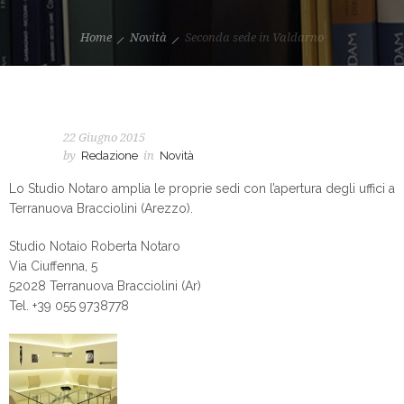
Home
Novità
Seconda sede in Valdarno
22 Giugno 2015
by
Redazione
in
Novità
Lo Studio Notaro amplia le proprie sedi con l’apertura degli uffici a
Terranuova Bracciolini (Arezzo).
Studio Notaio Roberta Notaro
Via Ciuffenna, 5
52028 Terranuova Bracciolini (Ar)
Tel. +39 055 9738778