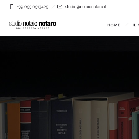
+39 055 0513425
studio@notaionotaro.it
HOME
IL