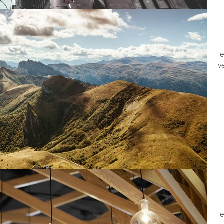
We
e
v
We
e