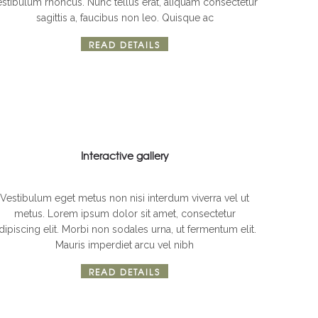
estibulum rhoncus. Nunc tellus erat, aliquam consectetur
sagittis a, faucibus non leo. Quisque ac
READ DETAILS
Interactive gallery
hotography
Web design
Vestibulum eget metus non nisi interdum viverra vel ut
metus. Lorem ipsum dolor sit amet, consectetur
dipiscing elit. Morbi non sodales urna, ut fermentum elit.
Mauris imperdiet arcu vel nibh
READ DETAILS