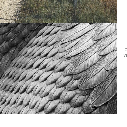
We
e
v