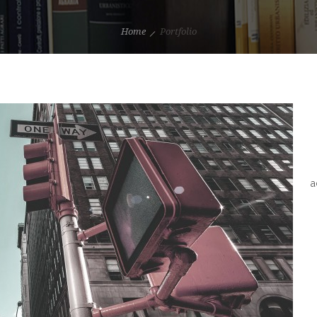
Home
Portfolio
3
a