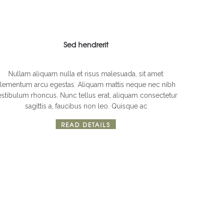
Sed hendrerit
b design
Nullam aliquam nulla et risus malesuada, sit amet
lementum arcu egestas. Aliquam mattis neque nec nibh
estibulum rhoncus. Nunc tellus erat, aliquam consectetur
sagittis a, faucibus non leo. Quisque ac
READ DETAILS