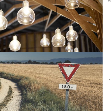
v
P
a