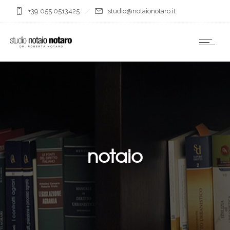
+39 055 0513425
studio@notaionotaro.it
notaio