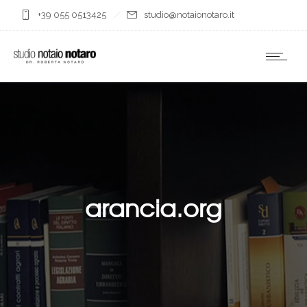
+39 055 0513425
studio@notaionotaro.it
arancia.org