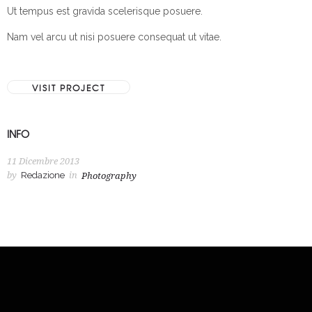
Ut tempus est gravida scelerisque posuere.
Nam vel arcu ut nisi posuere consequat ut vitae.
VISIT PROJECT
INFO
11 Dicembre 2013
by
Redazione
in
Photography