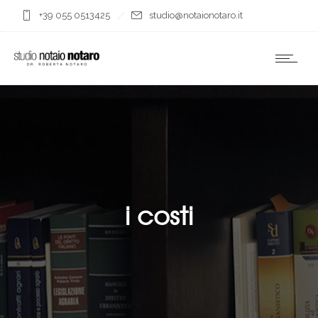
+39 055 0513425
studio@notaionotaro.it
i costi